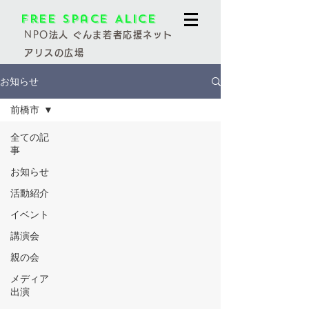
Free Space Alice
NPO
法人 ぐんま若者応援ネット
アリスの広場
お知らせ
前橋市
全ての記
事
お知らせ
活動紹介
イベント
講演会
親の会
メディア
出演