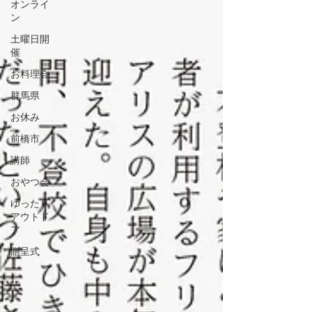
オンライ
ン
土曜日開
催
お料理会
群馬県
お休み
前橋市
講師
おやつ会
ゆったり
アウトド
ア
贈呈式