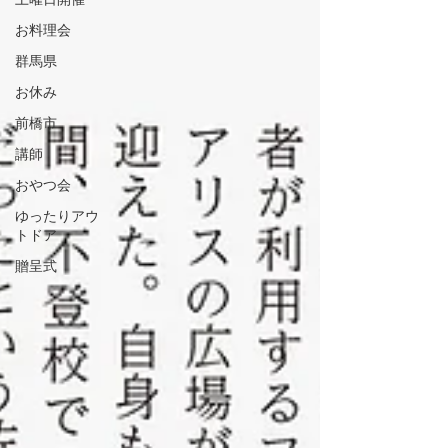
お料理会
群馬県
お休み
前橋市
講師
おやつ会
ゆったりアウ
トドア
贈呈式