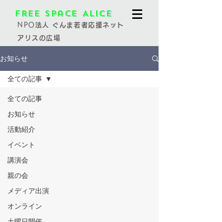
Free Space Alice
NPO
法人 ぐんま若者応援ネット
アリスの広場
お知らせ
全ての記事
全ての記事
お知らせ
活動紹介
イベント
講演会
親の会
メディア出演
オンライン
土曜日開催