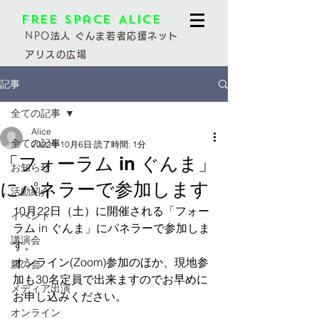
Free Space Alice
NPO
法人 ぐんま若者応援ネット
アリスの広場
記事
全ての記事
Alice
全ての記事
2022年10月6日
読了時間: 1分
「フォーラム in ぐんま」
お知らせ
にパネラーで参加します
活動紹介
10月22日（土）に開催される「フォー
イベント
ラム in ぐんま」にパネラーで参加しま
講演会
す。
オンライン(Zoom)参加のほか、現地参
親の会
加も30名定員で出来ますのでお早めに
メディア出演
お申し込みください。
オンライン