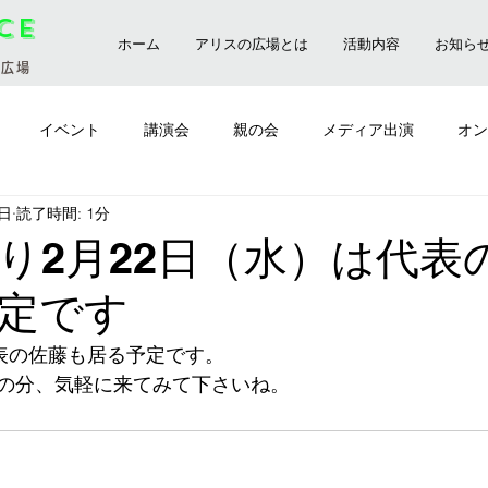
ice
ホーム
アリスの広場とは
活動内容
お知ら
の広場
イベント
講演会
親の会
メディア出演
オン
9日
読了時間: 1分
前橋市
講師
おやつ会
ゆったりアウトドア
り​2月22日（水）は代表
定です
代表の佐藤も居る予定です。
の分、気軽に来てみて下さいね。