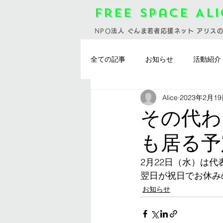
Free Space Al
NPO
法人 ぐんま若者応援ネット アリス
全ての記事
お知らせ
活動紹介
Alice
2023年2月1
お料理会
群馬県
お休み
その代わ
も居る予
2月22日（水）は
翌日が祝日でお休み
お知らせ