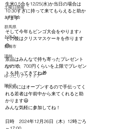
生米0.5合を12/25(水)か当日の場合は
土曜日開催
10:30すぎに持って来てもらえると助か
お料理会
ります
群馬県
そして今年もビンゴ大会をやります♪
お休み
その後はクリスマスケーキを作ります
🎂
前橋市
講師
景品はみんなで持ち寄ったプレゼント
なので、700円くらいを上限でプレゼン
おやつ会
トを持ってきてね🎁
ゆったりアウトドア
贈呈式
10:30にはオープンするので手伝ってく
れる若者は午前中から来てくれると助
かります😃
みんな気軽に参加してね！
日時　2024年12月26日（木）12時ごろ
～17:00