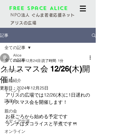
Free Space Alice
NPO
法人 ぐんま若者応援ネット
アリスの広場
記事
全ての記事
Alice
全ての記事
2024年12月24日
読了時間: 1分
クリスマス会 12/26(木)開
お知らせ
催！
活動紹介
更新日：
2024年12月25日
イベント
アリスの広場では12/26(木)に1日遅れの
講演会
クリスマス会を開催します！
親の会
お昼ごろから始める予定です
メディア出演
ランチはタコライスと芋煮です🍴
オンライン