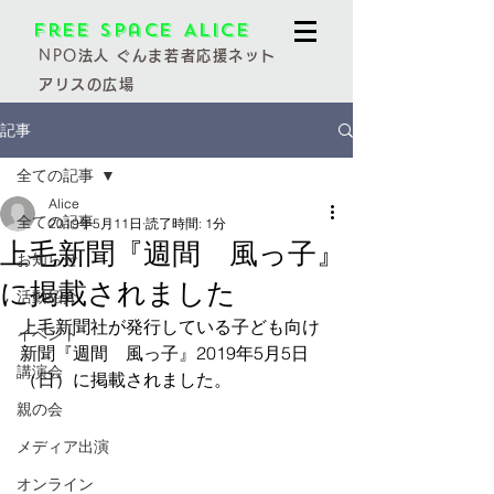
Free Space Alice
NPO
法人 ぐんま若者応援ネット
アリスの広場
記事
全ての記事
Alice
全ての記事
2019年5月11日
読了時間: 1分
上毛新聞『週間 風っ子』
お知らせ
に掲載されました
活動紹介
上毛新聞社が発行している子ども向け
イベント
新聞『週間　風っ子』2019年5月5日
講演会
（日）に掲載されました。
親の会
メディア出演
オンライン