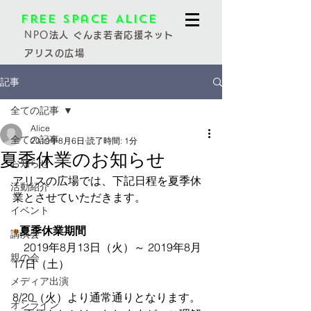
Free Space Alice
NPO
法人 ぐんま若者応援ネット
アリスの広場
記事
全ての記事
Alice
全ての記事
2019年8月6日
読了時間: 1分
夏季休業のお知らせ
お知らせ
アリスの広場では、下記日程を夏季休
活動紹介
業とさせていただきます。
イベント
●
夏季休業期間
講演会
　2019年8月13日（火）～ 2019年8月
親の会
17日（土）
メディア出演
8/20（火）より通常通りとなります。
オンライン