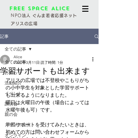
Free Space Alice
NPO
法人 ぐんま若者応援ネット
アリスの広場
記事
全ての記事
Alice
全ての記事
2020年3月11日
読了時間: 1分
学習サポートも出来ます
お知らせ
アリスの広場では不登校やこもりがち
活動紹介
の小中学生を対象とした学習サポート
イベント
も出来るようになりました。
曜日は火曜日の午後（場合によっては
講演会
水曜午後も可）です。
親の会
学習サポートを受けてみたいときは、
メディア出演
初めての方は問い合わせフォームから
オンライン