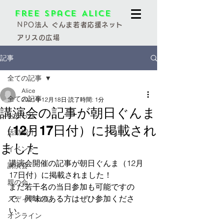
Free Space Alice
NPO
法人 ぐんま若者応援ネット
アリスの広場
記事
全ての記事
Alice
全ての記事
2021年12月18日
読了時間: 1分
講演会の記事が朝日ぐんま
お知らせ
（12月17日付）に掲載され
活動紹介
ました
イベント
講演会開催の記事が朝日ぐんま（12月
講演会
17日付）に掲載されました！
親の会
まだ若干名の当日参加も可能ですの
で、興味のある方はぜひ参加くださ
メディア出演
い。
オンライン