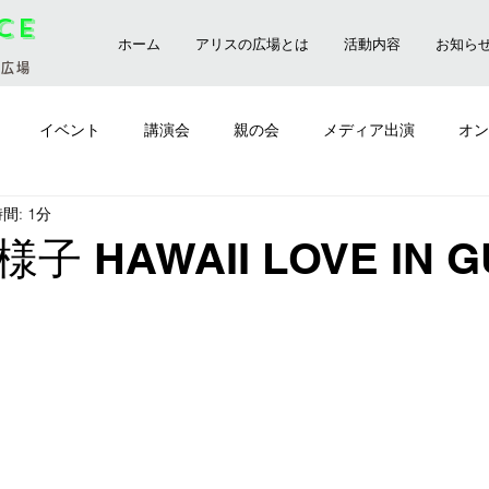
ice
ホーム
アリスの広場とは
活動内容
お知ら
の広場
イベント
講演会
親の会
メディア出演
オン
間: 1分
前橋市
講師
おやつ会
ゆったりアウトドア
 HAWAII LOVE IN 