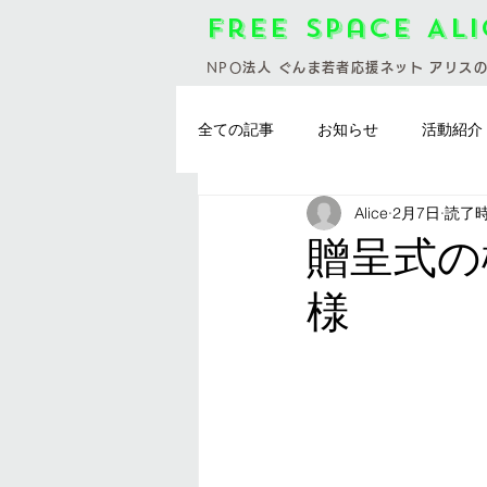
Free Space Al
NPO
法人 ぐんま若者応援ネット アリス
全ての記事
お知らせ
活動紹介
Alice
2月7日
読了時
お料理会
群馬県
お休み
贈呈式の様子
様