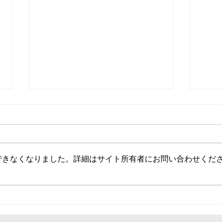
できなくなりました。詳細はサイト所有者にお問い合わせくだ
贈呈式の様子 連合群馬 様
上毛
ラブ
され