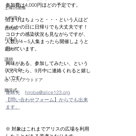
参加費は4,000円ほどの予定です。
土曜日開催
お料理会
泊まりはちょっと・・・という人はど
ちらかの日に日帰りでも大丈夫です！
群馬県
コロナの感染状況も見ながらですが、
お休み
人数が4～5人集まったら開催しようと
思っています。
前橋市
講師
興味がある、参加してみたい、という
おやつ会
人がいたら、9月中に連絡くれると嬉し
いです♪
ゆったりアウトドア
贈呈式
連絡先　
hiroba@alice123.org
【問い合わせフォーム】からでも出来
ます。
※ 対象はこれまでアリスの広場を利用