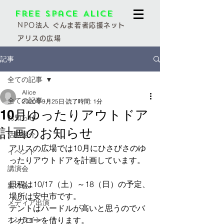
Free Space Alice
NPO
法人 ぐんま若者応援ネット
アリスの広場
記事
全ての記事
Alice
全ての記事
2020年9月25日
読了時間: 1分
10月ゆったりアウトドア
お知らせ
計画のお知らせ
活動紹介
アリスの広場では10月にひさびさのゆ
イベント
ったりアウトドアを計画しています。
講演会
日程は10/17（土）～18（日）の予定、
親の会
場所は安中市です。
メディア出演
テントはハードルが高いと思うのでバ
オンライン
ンガローを借ります。