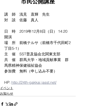
市民公開講座
講　師　浅見　直輝　先生
対　談　佐藤　真人
日　時　2019年12月8日（日） 14:20 
開演
場　所　前橋テルサ（前橋市千代田町2
丁目5-1）
主　催　SST普及協会北関東支部
共　催　群馬大学・地域貢献事業　群
馬県精神保健福祉協会
参加費　無料（申し込み不要）
HP: 
http://24th-gakkai.jasst.net/
イベント
お知らせ