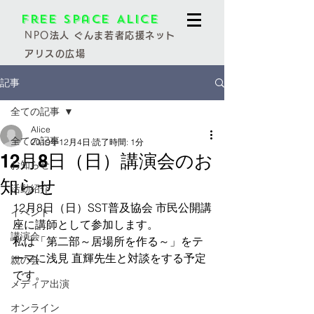
Free Space Alice
NPO
法人 ぐんま若者応援ネット
アリスの広場
記事
全ての記事
Alice
全ての記事
2019年12月4日
読了時間: 1分
12月8日（日）講演会のお
お知らせ
知らせ
活動紹介
12月8日（日）SST普及協会 市民公開講
イベント
座に講師として参加します。
講演会
私は「第二部～居場所を作る～」をテ
ーマに浅見 直輝先生と対談をする予定
親の会
です。
メディア出演
オンライン