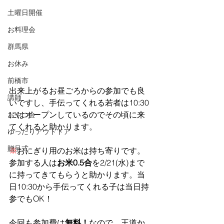
土曜日開催
お料理会
群馬県
お休み
前橋市
出来上がるお昼ごろからの参加でも良
講師
いですし、手伝ってくれる若者は10:30
にはオープンしているのでその頃に来
おやつ会
てくれると助かります。
ゆったりアウトドア
贈呈式
※
おにぎり用のお米は持ち寄りです。
参加する人は
お米0.5合
を2/21(水)まで
に持ってきてもらうと助かります。当
日10:30から手伝ってくれる子は当日持
参でもOK！
今回も参加費は
無料！
なので、王道か