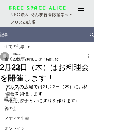
Free Space Alice
NPO
法人 ぐんま若者応援ネット
アリスの広場
記事
全ての記事
Alice
全ての記事
2024年2月16日
読了時間: 1分
2月22日（木）はお料理会
お知らせ
を開催します！
活動紹介
アリスの広場では2月22日（木）にお料
イベント
理会を開催します！
講演会
今回は餃子とおにぎりを作ります♪
親の会
メディア出演
オンライン