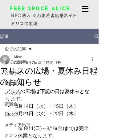
Free Space Alice
NPO
法人 ぐんま若者応援ネット
アリスの広場
記事
全ての記事
Alice
全ての記事
2024年8月7日
読了時間: 1分
アリスの広場・夏休み日程
お知らせ
のお知らせ
活動紹介
アリスの広場は下記の日は夏休みとな
イベント
ります。
講演会
8月14日（水）・15日（木）
8月21日（水）・22日（木）
親の会
メディア出演
※ 8/11(日)～8/16(金)までは完全
オンライン
休業となります。