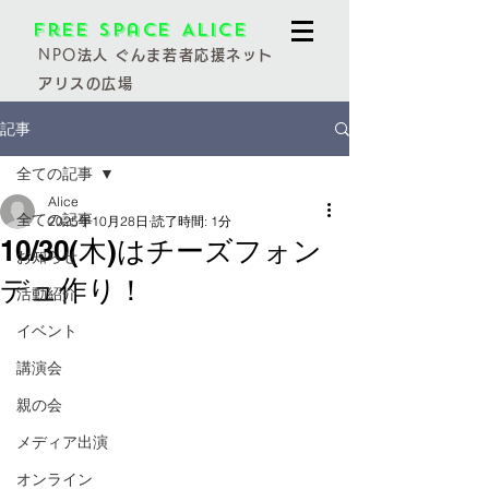
Free Space Alice
NPO
法人 ぐんま若者応援ネット
アリスの広場
記事
全ての記事
Alice
全ての記事
2025年10月28日
読了時間: 1分
10/30(木)はチーズフォン
お知らせ
デュ作り！
活動紹介
イベント
講演会
親の会
メディア出演
オンライン