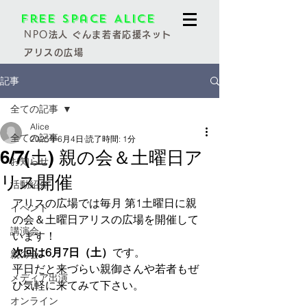
Free Space Alice
NPO
法人 ぐんま若者応援ネット
アリスの広場
記事
全ての記事
Alice
全ての記事
2025年6月4日
読了時間: 1分
6/7(土) 親の会＆土曜日ア
お知らせ
リス開催
活動紹介
アリスの広場では毎月 第1土曜日に親
イベント
の会＆土曜日アリスの広場を開催して
講演会
います！
次回は6月7日（土）
です。
親の会
平日だと来づらい親御さんや若者もぜ
メディア出演
ひ気軽に来てみて下さい。
オンライン