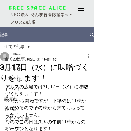
Free Space Alice
NPO
法人 ぐんま若者応援ネット
アリスの広場
記事
全ての記事
Alice
全ての記事
2021年3月2日
読了時間: 1分
3月17日（水）に味噌づく
お知らせ
りをします！
活動紹介
アリスの広場では3月17日（水）に味噌
イベント
づくりをします！
講演会
12時から開始ですが、下準備は11時か
ら始めるのでその時から来てもらって
親の会
もかまいません。
メディア出演
なのでこの日は久々の午前11時からの
オンライン
オープンとなります！