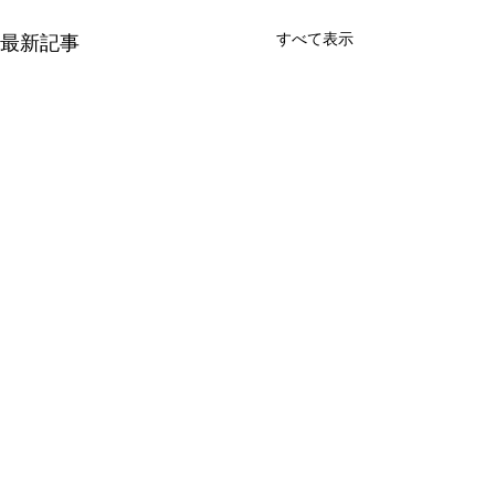
すべて表示
最新記事
暑い日は無理せ
こんにちは。 ア
土曜日も毎週オー
コメント