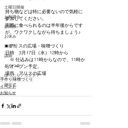
土曜日開催
持ち物などは特に必要ないので気軽に
お料理会
参加してください。
実際に食べられるのは半年後からです
群馬県
が、ワクワクしながら待ちましょう♪
お休み
■ アリスの広場・味噌づくり
前橋市
日時　3月17日（水）12時から
講師
　※ 仕込みは11時からなので、11時か
おやつ会
らオープン予定。
場所　アリスの広場
ゆったりアウトドア
手作り
味噌づくり
贈呈式
イベント
お知らせ