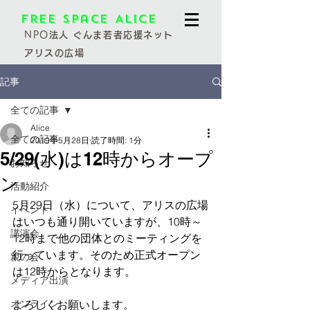
Free Space Alice
NPO
法人 ぐんま若者応援ネット
アリスの広場
記事
全ての記事
Alice
全ての記事
2019年5月28日
読了時間: 1分
5/29(水)は12時からオープ
お知らせ
ン
活動紹介
5月29日（水）について、アリスの広場
イベント
はいつも通り開いていますが、10時～
講演会
12時まで他の団体とのミーティングを
行っています。そのため正式オープン
親の会
は12時からとなります。
メディア出演
オンライン
よろしくお願いします。