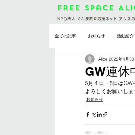
Free Space Al
NPO
法人 ぐんま若者応援ネット アリス
全ての記事
お知らせ
活動紹介
Alice
2022年4月3
お料理会
群馬県
お休み
GW連休
5月４日・5日はG
よろしくお願いしま
お知らせ