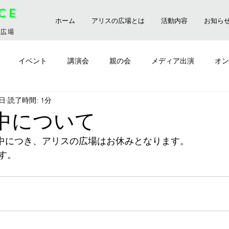
ice
ホーム
アリスの広場とは
活動内容
お知ら
の広場
イベント
講演会
親の会
メディア出演
オン
0日
読了時間: 1分
前橋市
講師
おやつ会
ゆったりアウトドア
中について
W中につき、アリスの広場はお休みとなります。
す。