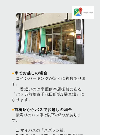
●
車
で
お越しの場合
コイ
ンパーキングが近くに複数ありま
す。
一番近いのは幸煎餅本店様前にある
「パラカ前橋
市千代田町第3駐車場」に
なります。
●
前橋駅から
バスで
お越しの場合
最寄りのバス停は以下の2つがありま
す。
1. マイバスの「スズラン前」
2. 路線バス（公営）の「立川町通り東」