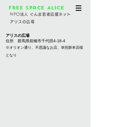
Free Space Alice
NPO
法人 ぐんま若者応援ネット
アリスの広場
アリスの広場
住所 群馬県前
橋市千代田4-18-4
※オ
リオン通り、
不思議なお店、幸煎餅本店様
となり