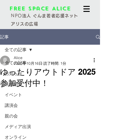
Free Space Alice
NPO
法人 ぐんま若者応援ネット
アリスの広場
記事
全ての記事
Alice
全ての記事
2025年10月16日
読了時間: 1分
ゆったりアウトドア 2025
お知らせ
参加受付中！
活動紹介
イベント
講演会
親の会
メディア出演
オンライン