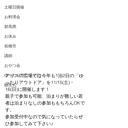
土曜日開催
お料理会
群馬県
お休み
前橋市
講師
おやつ会
アリスの広場では今年も1泊2日の「ゆ
ゆったりアウトドア
ったりアウトドア」を11/15(土)・
贈呈式
16(日)に開催します！
親子で参加も可能、泊まりが難しい若
者は泊まりなしの参加ももちろんOKで
す。
参加受付中なので気になっていたらぜ
ひ参加してみて下さい♪